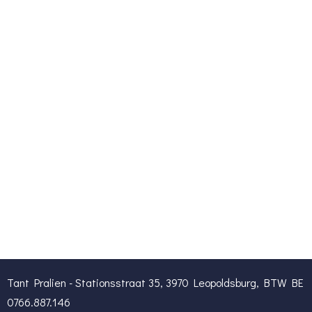
Tant Pralien - Stationsstraat 35, 3970 Leopoldsburg, BTW BE
0766.887.146